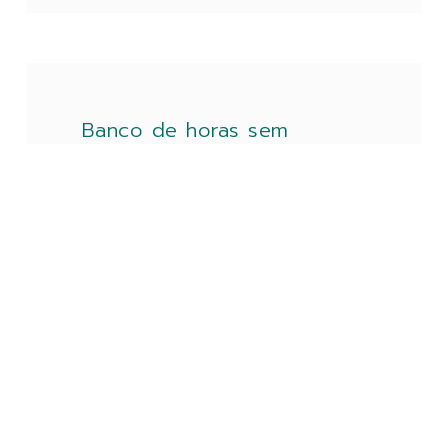
Banco de horas sem
controle de saldo é
considerado inválido
Muitas empresas menosprezam o acordo
de banco de horas e optam por utilizar
modelos “genéricos”, criando riscos
trabalhistas muitas vezes desconhecidos;
outras não sabem gerenciar
LEIA MAIS