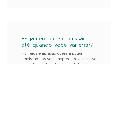
Pagamento de comissão:
até quando você vai errar?
Inúmeras empresas querem pagar
comissão aos seus empregados, inclusive
como forma de estimula-los. Esta é uma
excelente iniciativa dos empregadores.
Contudo, toda CAUTELA é necessária
LEIA MAIS