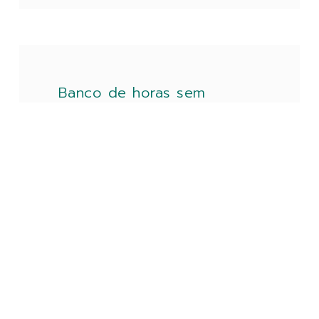
Banco de horas sem
controle de saldo é
considerado inválido
Muitas empresas menosprezam o acordo
de banco de horas e optam por utilizar
modelos “genéricos”, criando riscos
trabalhistas muitas vezes desconhecidos;
outras não sabem gerenciar
LEIA MAIS