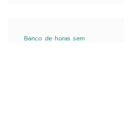
Banco de horas sem
controle de saldo é
considerado inválido
Muitas empresas menosprezam o acordo
de banco de horas e optam por utilizar
modelos “genéricos”, criando riscos
trabalhistas muitas vezes desconhecidos;
outras não sabem gerenciar
LEIA MAIS